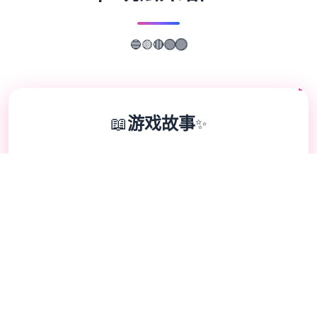
🔴
🟡
🟢
🔵
🟣
📖
游戏故事
✨
甜心选择2(Honey Select 2)安卓版是由
illusion公司制作发行的一款非常非常好玩有
趣的模拟恋爱养成游戏，大家都知道，i社出
的游戏都是猛男必玩的游戏，整合款由i社推
出的最新恋爱养成游戏是I社《甜心选择》的
最新续作，甜心选择2更新追加超过130种丰
富多样的新服饰和个性十足的新发型，其中包