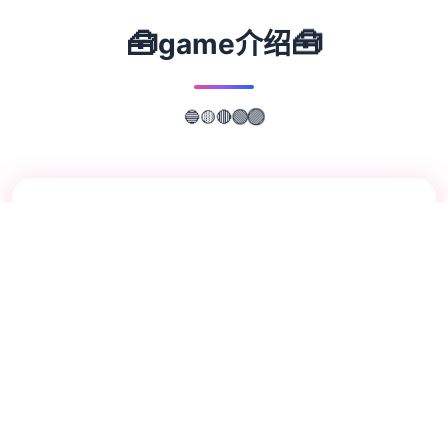
🧰
🧰
game介绍
🔴
🟡
🟢
🔵
🟣
📖
游戏故事
✨
帝国入境所乃置于统单广大战争停止之中后，
原本许多个别七裂之帝国终于再次被整合为完
一品种整体。而且在战争中立面了赫赫战功的
古兵提尔则在战争结束后被任命为一个边境审
核站的负责者，肩负起初了保护国家边境安总
共不是毒的重大大责任。一切为了帝国！搞为