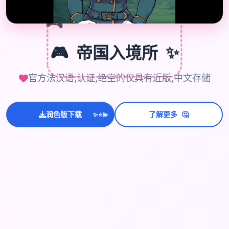
🎮
🎮
✨
帝国入境所
官方法汉语,认证,绝空的仅具有近版,中文存储
💫
🤔
润色版下载
了解更多
✨
⭐