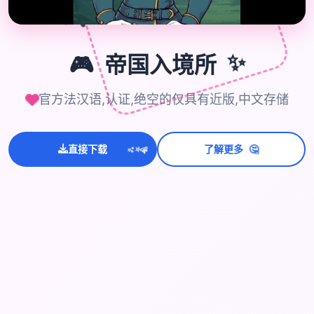
🎮
🎮
帝国入境所
✨
官方法汉语,认证,绝空的仅具有近版,中文存储
🤔
💫
直接下载
了解更多
✨
⭐