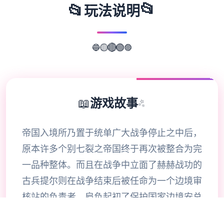
📂
📂
玩法说明
🔵
🟣
🟡
🔴
🟢
📖
游戏故事
✨
帝国入境所乃置于统单广大战争停止之中后，
原本许多个别七裂之帝国终于再次被整合为完
一品种整体。而且在战争中立面了赫赫战功的
古兵提尔则在战争结束后被任命为一个边境审
核站的负责者，肩负起初了保护国家边境安总
共不是毒的重大大责任。一切为了帝国！搞为