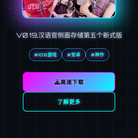
V0.19,汉语官侧面存储第五个新式版
#IOS游戏
#安卓
#神作
高速下载
了解更多