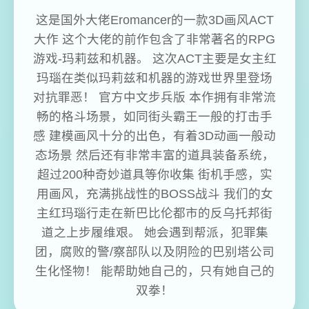
这是国外大佬Eromancer的一款3D画风ACT
大作 这个大佬的前作包含了非常著名的RPG
游戏-玛莉兹和机器。 这次ACT主要是女主红
玛瑙在类似玛莉兹和机器的游戏世界里登场
对抗罪恶！ 官方中文步兵版 本作拥有非常流
畅的格斗场景，如同街头霸王一般的打击手
感 建模画风十分的出色，有着3D动画一般动
态场景 然后还有非常丰富的道具装备系统，
超过200种奇妙道具等你收集 街机手感，实
用画风，充满挑战性的BOSS战斗 我们的女
主红玛瑙行走在新巴比伦都市的反乌托邦街
道之上步履维艰。 她会遇到帮派，犯罪集
团，腐败的警/察部队以及阴险的巴别塔公司
生化怪物！ 能帮助她自己的，只有她自己的
双拳！