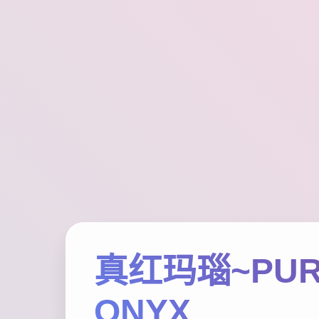
真红玛瑙~PUR
ONYX