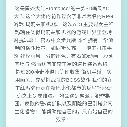
这是国外大佬Eromancer的一款3D画风ACT
大作 这个大佬的前作包含了非常著名的RPG
游戏-玛莉兹和机器。 这次ACT主要是女主红
玛瑙在类似玛莉兹和机器的游戏世界里登场
对抗罪恶！ 官方中文步兵版 本作拥有非常流
畅的格斗场景，如同街头霸王一般的打击手
感 建模画风十分的出色，有着3D动画一般动
态场景 然后还有非常丰富的道具装备系统，
超过200种奇妙道具等你收集 街机手感，实
用画风，充满挑战性的BOSS战斗 我们的女
主红玛瑙行走在新巴比伦都市的反乌托邦街
道之上步履维艰。 她会遇到帮派，犯罪集
团，腐败的警/察部队以及阴险的巴别塔公司
生化怪物！ 能帮助她自己的，只有她自己的
双拳！