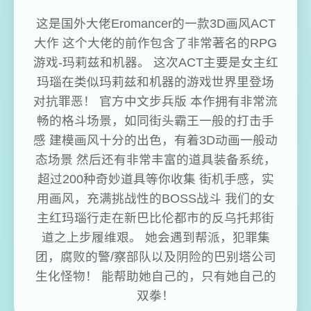
这是国外大佬Eromancer的一款3D画风ACT
大作 这个大佬的前作包含了非常著名的RPG
游戏-玛莉兹和机器。 这次ACT主要是女主红
玛瑙在类似玛莉兹和机器的游戏世界里登场
对抗罪恶！ 官方中文步兵版 本作拥有非常流
畅的格斗场景，如同街头霸王一般的打击手
感 建模画风十分的出色，有着3D动画一般动
态场景 然后还有非常丰富的道具装备系统，
超过200种奇妙道具等你收集 街机手感，实
用画风，充满挑战性的BOSS战斗 我们的女
主红玛瑙行走在新巴比伦都市的反乌托邦街
道之上步履维艰。 她会遇到帮派，犯罪集
团，腐败的警/察部队以及阴险的巴别塔公司
生化怪物！ 能帮助她自己的，只有她自己的
双拳！