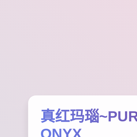
真红玛瑙~PUR
ONYX