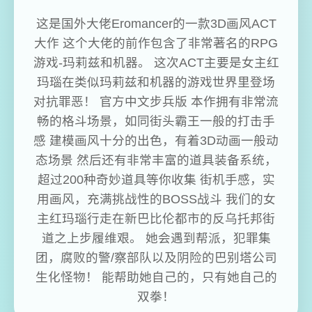
这是国外大佬Eromancer的一款3D画风ACT
大作 这个大佬的前作包含了非常著名的RPG
游戏-玛莉兹和机器。 这次ACT主要是女主红
玛瑙在类似玛莉兹和机器的游戏世界里登场
对抗罪恶！ 官方中文步兵版 本作拥有非常流
畅的格斗场景，如同街头霸王一般的打击手
感 建模画风十分的出色，有着3D动画一般动
态场景 然后还有非常丰富的道具装备系统，
超过200种奇妙道具等你收集 街机手感，实
用画风，充满挑战性的BOSS战斗 我们的女
主红玛瑙行走在新巴比伦都市的反乌托邦街
道之上步履维艰。 她会遇到帮派，犯罪集
团，腐败的警/察部队以及阴险的巴别塔公司
生化怪物！ 能帮助她自己的，只有她自己的
双拳！