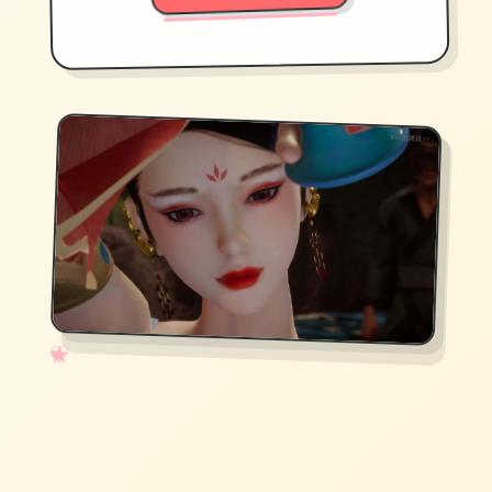
✧
♡
★
♥