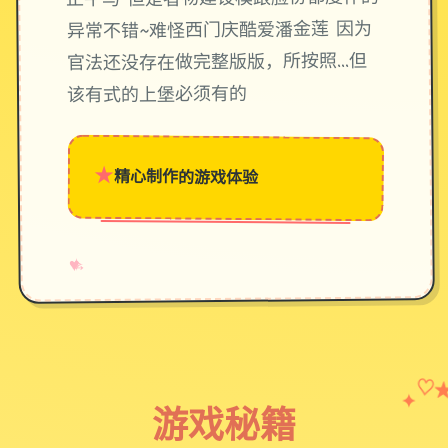
异常不错~难怪西门庆酷爱潘金莲 因为
官法还没存在做完整版版，所按照…但
该有式的上堡必须有的
★
精心制作的游戏体验
→
✧
♥
♡
✦
游戏秘籍