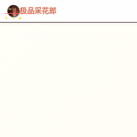
~~~
★
♡
✦
✧
♥
~
→
↗
极品采花郎
✦ ✧ ★