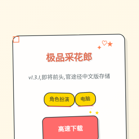
♡
✦
★
极品采花郎
v1.3.1,即将前头,官途径中文版存储
电脑
角色扮演
→
✦ ★
高速下载